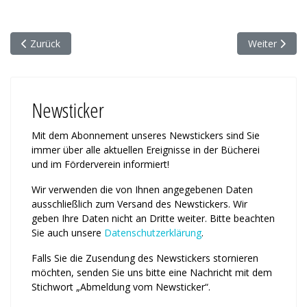
Vorheriger Beitrag: Die Heimat kennen lernen
Nächster Beit
Zurück
Weiter
Newsticker
Mit dem Abonnement unseres News­tickers sind Sie
immer über alle ak­tu­ellen Ereignisse in der Bücherei
und im Förderverein informiert!
Wir verwenden die von Ihnen an­ge­ge­benen Daten
ausschließlich zum Ver­sand des Newstickers. Wir
geben Ihre Daten nicht an Dritte weiter. Bitte beachten
Sie auch unsere
Daten­schutz­erklärung
.
Falls Sie die Zusendung des News­tickers stornieren
möchten, senden Sie uns bitte eine Nachricht mit dem
Stichwort „Abmeldung vom News­ticker“.