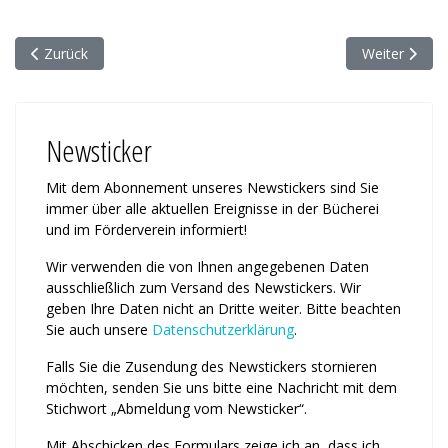
Vorheriger Beitrag: Faßbender Stiftung unterstützt den Förderver
Nächster Beit
Zurück
Weiter
Newsticker
Mit dem Abonnement unseres News­tickers sind Sie
immer über alle ak­tu­ellen Ereignisse in der Bücherei
und im Förderverein informiert!
Wir verwenden die von Ihnen an­ge­ge­benen Daten
ausschließlich zum Ver­sand des Newstickers. Wir
geben Ihre Daten nicht an Dritte weiter. Bitte beachten
Sie auch unsere
Daten­schutz­erklärung
.
Falls Sie die Zusendung des News­tickers stornieren
möchten, senden Sie uns bitte eine Nachricht mit dem
Stichwort „Abmeldung vom News­ticker“.
Mit Abschicken des Formulars zeige ich an, dass ich