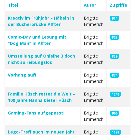
Titel
Autor
Zugriffe
Beiträge
Kreativ im Frühjahr – Häkeln in
Brigitte
914
der Bücherbrücke Alfter
Emmerich
Comic-Day und Lesung mit
Brigitte
805
"Dog Man" in Alfter
Emmerich
Umstellung auf Onleihe 3 doch
Brigitte
859
nicht so reibungslos
Emmerich
Vorhang auf!
Brigitte
874
Emmerich
Familie Hüsch rettet die Welt –
Brigitte
1240
100 Jahre Hanns Dieter Hüsch
Emmerich
Gaming-Fans aufgepasst!
Brigitte
966
Emmerich
Lego-Treff auch im neuen Jahr
Brigitte
1191