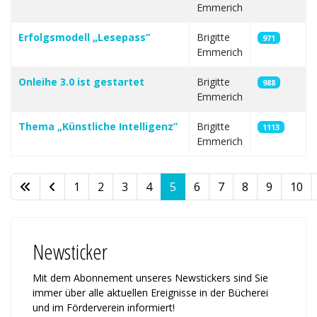
Emmerich
Erfolgsmodell „Lesepass”
Brigitte
971
Emmerich
Onleihe 3.0 ist gestartet
Brigitte
988
Emmerich
Thema „Künstliche Intelligenz”
Brigitte
1113
Emmerich
1
2
3
4
5
6
7
8
9
10
Seite 5 von 11
Newsticker
Mit dem Abonnement unseres News­tickers sind Sie
immer über alle ak­tu­ellen Ereignisse in der Bücherei
und im Förderverein informiert!